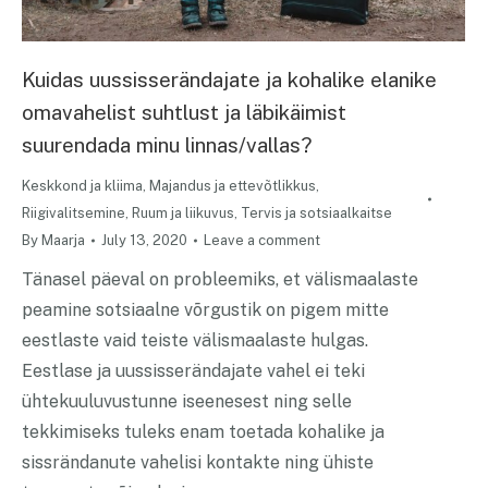
Kuidas uussisserändajate ja kohalike elanike
omavahelist suhtlust ja läbikäimist
suurendada minu linnas/vallas?
Keskkond ja kliima
,
Majandus ja ettevõtlikkus
,
Riigivalitsemine
,
Ruum ja liikuvus
,
Tervis ja sotsiaalkaitse
By
Maarja
July 13, 2020
Leave a comment
Tänasel päeval on probleemiks, et välismaalaste
peamine sotsiaalne võrgustik on pigem mitte
eestlaste vaid teiste välismaalaste hulgas.
Eestlase ja uussisserändajate vahel ei teki
ühtekuuluvustunne iseenesest ning selle
tekkimiseks tuleks enam toetada kohalike ja
sissrändanute vahelisi kontakte ning ühiste