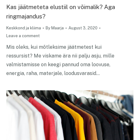
Kas jäätmeteta elustiil on võimalik? Aga
ringmajandus?
Keskkond ja kliima
By
Maarja
August 3, 2020
Leave a comment
Mis oleks, kui mõtleksime jäätmetest kui
ressursist? Me viskame ära nii palju asju, mille
valmistamisse on keegi pannud oma loovuse,
energia, raha, materjale, loodusvarasid…