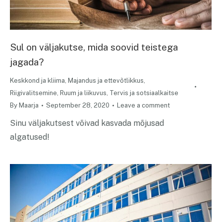
Sul on väljakutse, mida soovid teistega
jagada?
Keskkond ja kliima
,
Majandus ja ettevõtlikkus
,
Riigivalitsemine
,
Ruum ja liikuvus
,
Tervis ja sotsiaalkaitse
By
Maarja
September 28, 2020
Leave a comment
Sinu väljakutsest võivad kasvada mõjusad
algatused!