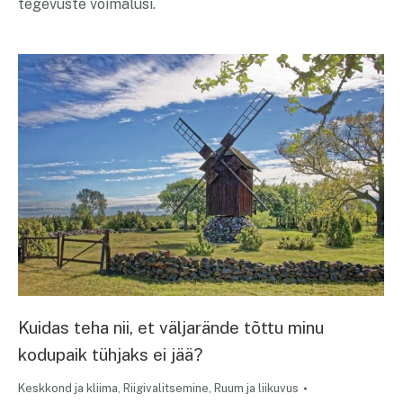
tegevuste võimalusi.
Kuidas teha nii, et väljarände tõttu minu
kodupaik tühjaks ei jää?
Keskkond ja kliima
,
Riigivalitsemine
,
Ruum ja liikuvus