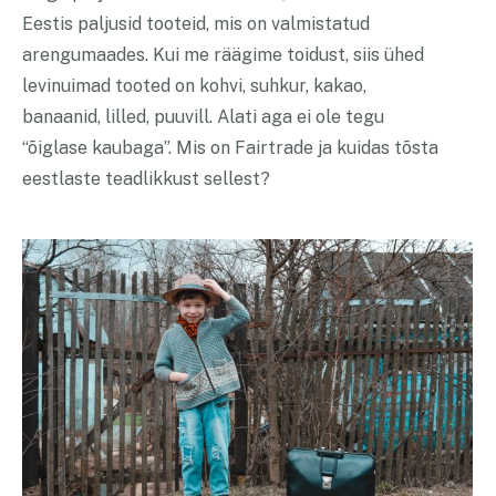
Eestis paljusid tooteid, mis on valmistatud
arengumaades. Kui me räägime toidust, siis ühed
levinuimad tooted on kohvi, suhkur, kakao,
banaanid, lilled, puuvill. Alati aga ei ole tegu
“õiglase kaubaga”. Mis on Fairtrade ja kuidas tõsta
eestlaste teadlikkust sellest?