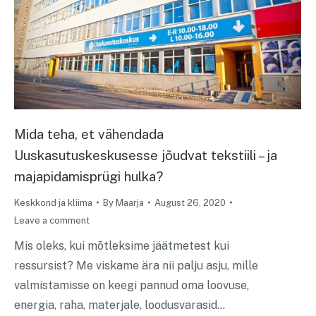
Mida teha, et vähendada
Uuskasutuskeskusesse jõudvat tekstiili – ja
majapidamisprügi hulka?
Keskkond ja kliima
By
Maarja
August 26, 2020
Leave a comment
Mis oleks, kui mõtleksime jäätmetest kui
ressursist? Me viskame ära nii palju asju, mille
valmistamisse on keegi pannud oma loovuse,
energia, raha, materjale, loodusvarasid…