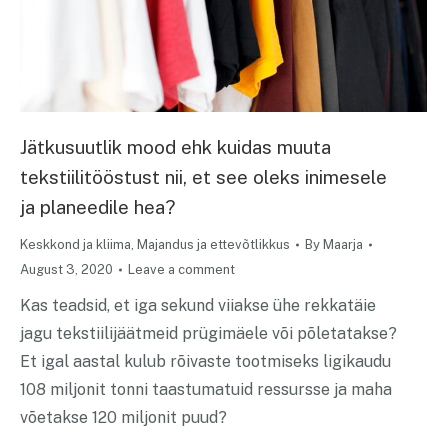
Jätkusuutlik mood ehk kuidas muuta
tekstiilitööstust nii, et see oleks inimesele
ja planeedile hea?
Keskkond ja kliima
,
Majandus ja ettevõtlikkus
By
Maarja
August 3, 2020
Leave a comment
Kas teadsid, et iga sekund viiakse ühe rekkatäie
jagu tekstiilijäätmeid prügimäele või põletatakse?
Et igal aastal kulub rõivaste tootmiseks ligikaudu
108 miljonit tonni taastumatuid ressursse ja maha
võetakse 120 miljonit puud?