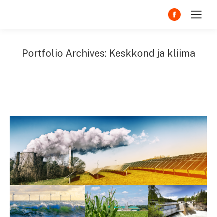
Facebook
page
opens
Portfolio Archives:
Keskkond ja kliima
in
You are here:
new
window